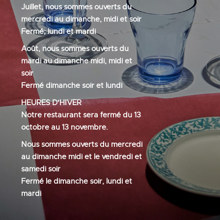
Juillet, nous sommes ouverts du
mercredi au dimanche, midi et soir
Fermé; lundi et mardi
Août, nous sommes ouverts du
mardi au dimanche midi, midi et
soir
Fermé dimanche soir et lundi
HEURES D'HIVER
Notre restaurant sera fermé du 13
octobre au 13 novembre.
Nous sommes ouverts du mercredi
au dimanche midi et le vendredi et
samedi soir
Fermé le dimanche soir, lundi et
mardi