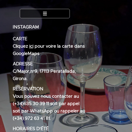
INSTAGRAM
CARTE
Cliquez
ici
pour voire la carte dans
GoogleMaps
ADRESSE
C/Major,nº9, 17113 Peratallada,
Girona.
RESÉRVATION
Vous pouvez nous contacter au
(+34)635 30 39 11 soit par appel
soit par WhatsApp ou rappeler au
(+34) 972 63 41 81.
HORAIRES D'ÉTÉ